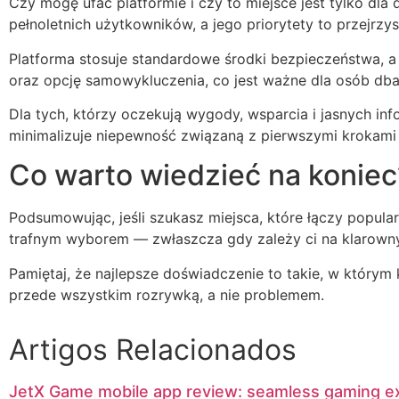
Czy mogę ufać platformie i czy to miejsce jest tylko dl
pełnoletnich użytkowników, a jego priorytety to przejrzy
Platforma stosuje standardowe środki bezpieczeństwa, a t
oraz opcję samowykluczenia, co jest ważne dla osób dba
Dla tych, którzy oczekują wygody, wsparcia i jasnych info
minimalizuje niepewność związaną z pierwszymi krokami w
Co warto wiedzieć na koniec
Podsumowując, jeśli szukasz miejsca, które łączy popular
trafnym wyborem — zwłaszcza gdy zależy ci na klarown
Pamiętaj, że najlepsze doświadczenie to takie, w którym 
przede wszystkim rozrywką, a nie problemem.
Artigos Relacionados
JetX Game mobile app review: seamless gaming e