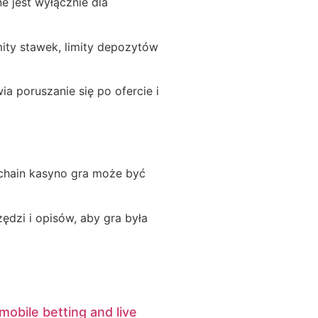
e jest wyłącznie dla
mity stawek, limity depozytów
ia poruszanie się po ofercie i
llchain kasyno gra może być
ędzi i opisów, aby gra była
obile betting and live