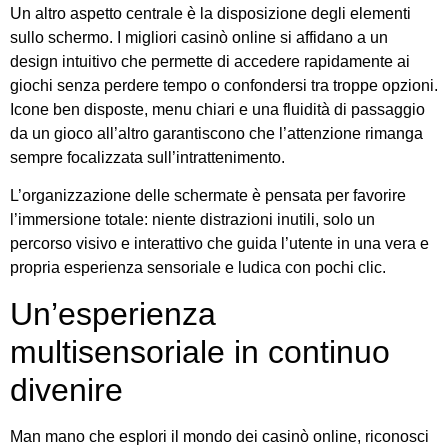
Un altro aspetto centrale è la disposizione degli elementi
sullo schermo. I migliori casinò online si affidano a un
design intuitivo che permette di accedere rapidamente ai
giochi senza perdere tempo o confondersi tra troppe opzioni.
Icone ben disposte, menu chiari e una fluidità di passaggio
da un gioco all’altro garantiscono che l’attenzione rimanga
sempre focalizzata sull’intrattenimento.
L’organizzazione delle schermate è pensata per favorire
l’immersione totale: niente distrazioni inutili, solo un
percorso visivo e interattivo che guida l’utente in una vera e
propria esperienza sensoriale e ludica con pochi clic.
Un’esperienza
multisensoriale in continuo
divenire
Man mano che esplori il mondo dei casinò online, riconosci