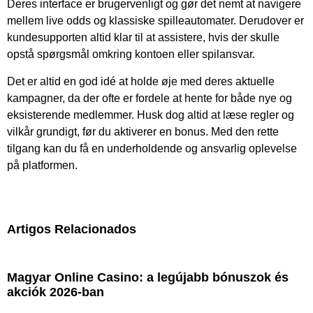
Deres interface er brugervenligt og gør det nemt at navigere
mellem live odds og klassiske spilleautomater. Derudover er
kundesupporten altid klar til at assistere, hvis der skulle
opstå spørgsmål omkring kontoen eller spilansvar.
Det er altid en god idé at holde øje med deres aktuelle
kampagner, da der ofte er fordele at hente for både nye og
eksisterende medlemmer. Husk dog altid at læse regler og
vilkår grundigt, før du aktiverer en bonus. Med den rette
tilgang kan du få en underholdende og ansvarlig oplevelse
på platformen.
Artigos Relacionados
Magyar Online Casino: a legújabb bónuszok és
akciók 2026-ban