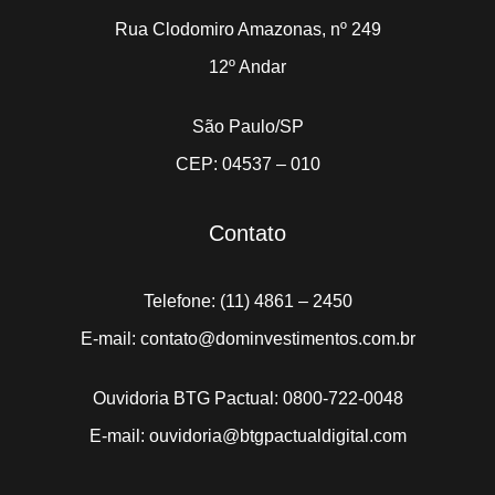
Rua Clodomiro Amazonas, nº 249
12º Andar
São Paulo/SP
CEP: 04537 – 010
Contato
Telefone: (11) 4861 – 2450
E-mail: contato@dominvestimentos.com.br
Ouvidoria BTG Pactual: 0800-722-0048
E-mail: ouvidoria@btgpactualdigital.com