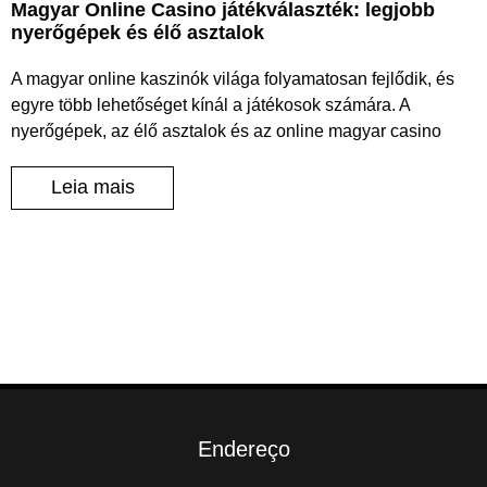
Magyar Online Casino játékválaszték: legjobb
nyerőgépek és élő asztalok
A magyar online kaszinók világa folyamatosan fejlődik, és
egyre több lehetőséget kínál a játékosok számára. A
nyerőgépek, az élő asztalok és az online magyar casino
Leia mais
Endereço