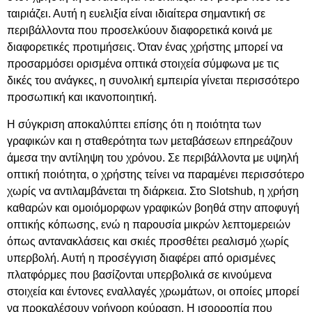
ταιριάζει. Αυτή η ευελιξία είναι ιδιαίτερα σημαντική σε
περιβάλλοντα που προσελκύουν διαφορετικά κοινά με
διαφορετικές προτιμήσεις. Όταν ένας χρήστης μπορεί να
προσαρμόσει ορισμένα οπτικά στοιχεία σύμφωνα με τις
δικές του ανάγκες, η συνολική εμπειρία γίνεται περισσότερο
προσωπική και ικανοποιητική.
Η σύγκριση αποκαλύπτει επίσης ότι η ποιότητα των
γραφικών και η σταθερότητα των μεταβάσεων επηρεάζουν
άμεσα την αντίληψη του χρόνου. Σε περιβάλλοντα με υψηλή
οπτική ποιότητα, ο χρήστης τείνει να παραμένει περισσότερο
χωρίς να αντιλαμβάνεται τη διάρκεια. Στο Slotshub, η χρήση
καθαρών και ομοιόμορφων γραφικών βοηθά στην αποφυγή
οπτικής κόπωσης, ενώ η παρουσία μικρών λεπτομερειών
όπως αντανακλάσεις και σκιές προσθέτει ρεαλισμό χωρίς
υπερβολή. Αυτή η προσέγγιση διαφέρει από ορισμένες
πλατφόρμες που βασίζονται υπερβολικά σε κινούμενα
στοιχεία και έντονες εναλλαγές χρωμάτων, οι οποίες μπορεί
να προκαλέσουν γρήγορη κούραση. Η ισορροπία που