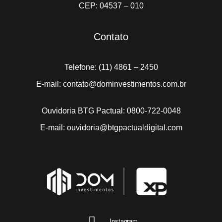
CEP: 04537 – 010
Contato
Telefone: (11) 4861 – 2450
E-mail: contato@dominvestimentos.com.br
Ouvidoria BTG Pactual: 0800-722-0048
E-mail: ouvidoria@btgpactualdigital.com
Instagram