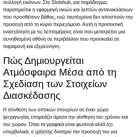
συλλογή εικόνων. Στο Slotshub, για παράδειγμα,
παρατηρείται η εφαρμογή σκιών και λεπτών αντανακλάσεων
που προσθέτουν βάθος, ενώ ταυτόχρονα δεν αποσπούν την
προσοχή από το κύριο περιεχόμενο. Αυτή η προσεκτική
ενασχόληση με τις λεπτομέρειες είναι που μετατρέπει μια
συνηθισμένη οθόνη σε περιβάλλον που προσκαλεί σε
παραμονή και εξερεύνηση.
Πώς Δημιουργείται
Ατμόσφαιρα Μέσα από τη
Σχεδίαση των Στοιχείων
Διασκέδασης
Η σύνθεση των οπτικών στοιχείων σε έναν χώρο
ψυχαγωγίας επηρεάζει άμεσα την αίσθηση του χρόνου και
του χώρου. Όταν τα γραφικά είναι φωτεινά αλλά όχι
υπερβολικά, ο χρήστης διατηρεί την προσοχή του για