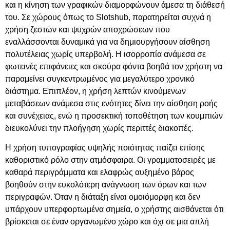
και η κίνηση των γραφικών διαμορφώνουν άμεσα τη διάθεσή
του. Σε χώρους όπως το Slotshub, παρατηρείται συχνά η
χρήση ζεστών και ψυχρών αποχρώσεων που
εναλλάσσονται δυναμικά για να δημιουργήσουν αίσθηση
πολυτέλειας χωρίς υπερβολή. Η ισορροπία ανάμεσα σε
φωτεινές επιφάνειες και σκούρα φόντα βοηθά τον χρήστη να
παραμείνει συγκεντρωμένος για μεγαλύτερο χρονικό
διάστημα. Επιπλέον, η χρήση λεπτών κινούμενων
μεταβάσεων ανάμεσα στις ενότητες δίνει την αίσθηση ροής
και συνέχειας, ενώ η προσεκτική τοποθέτηση των κουμπιών
διευκολύνει την πλοήγηση χωρίς περιττές διακοπές.
Η χρήση τυπογραφίας υψηλής ποιότητας παίζει επίσης
καθοριστικό ρόλο στην ατμόσφαιρα. Οι γραμματοσειρές με
καθαρά περιγράμματα και ελαφρώς αυξημένο βάρος
βοηθούν στην ευκολότερη ανάγνωση των όρων και των
περιγραφών. Όταν η διάταξη είναι ομοιόμορφη και δεν
υπάρχουν υπερφορτωμένα σημεία, ο χρήστης αισθάνεται ότι
βρίσκεται σε έναν οργανωμένο χώρο και όχι σε μια απλή