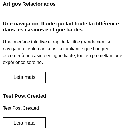
Artigos Relacionados
Une navigation fluide qui fait toute la différence
dans les casinos en ligne fiables
Une interface intuitive et rapide facilite grandement la
navigation, renforçant ainsi la confiance que l’on peut
accorder à un casino en ligne fiable, tout en promettant une
expérience sereine.
Leia mais
Test Post Created
Test Post Created
Leia mais