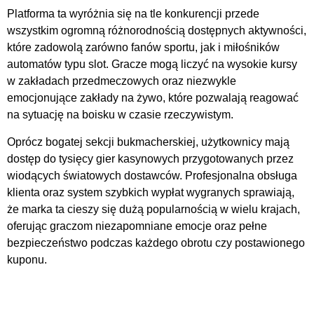
Platforma ta wyróżnia się na tle konkurencji przede
wszystkim ogromną różnorodnością dostępnych aktywności,
które zadowolą zarówno fanów sportu, jak i miłośników
automatów typu slot. Gracze mogą liczyć na wysokie kursy
w zakładach przedmeczowych oraz niezwykle
emocjonujące zakłady na żywo, które pozwalają reagować
na sytuację na boisku w czasie rzeczywistym.
Oprócz bogatej sekcji bukmacherskiej, użytkownicy mają
dostęp do tysięcy gier kasynowych przygotowanych przez
wiodących światowych dostawców. Profesjonalna obsługa
klienta oraz system szybkich wypłat wygranych sprawiają,
że marka ta cieszy się dużą popularnością w wielu krajach,
oferując graczom niezapomniane emocje oraz pełne
bezpieczeństwo podczas każdego obrotu czy postawionego
kuponu.