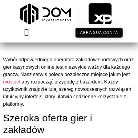
Dlaczego warto poznać ofertę
Mostbet w Polsce
ABRA SUA CONTA
TRABALHE CONOSCO
Wybór odpowiedniego operatora zakładów sportowych oraz
gier kasynowych online jest niezwykle ważny dla każdego
gracza. Nasz serwis poleca bezpieczne miejsce jakim jest
mostbet
aby rozpocząć przygodę z hazardem. Każdy
użytkownik znajdzie tutaj szereg nowoczesnych rozwiązań i
intuicyjny interfejs, który ułatwia codzienne korzystanie z
platformy.
Szeroka oferta gier i
zakładów