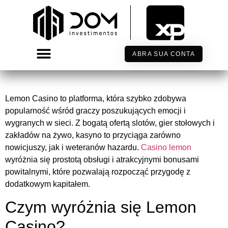
Lemon Casino: Świetny wybór
dla miłośników hazardu online
ABRA SUA CONTA
TRABALHE CONOSCO
Lemon Casino to platforma, która szybko zdobywa
popularność wśród graczy poszukujących emocji i
wygranych w sieci. Z bogatą ofertą slotów, gier stołowych i
zakładów na żywo, kasyno to przyciąga zarówno
nowicjuszy, jak i weteranów hazardu.
Casino lemon
wyróżnia się prostotą obsługi i atrakcyjnymi bonusami
powitalnymi, które pozwalają rozpocząć przygodę z
dodatkowym kapitałem.
Czym wyróżnia się Lemon
Casino?