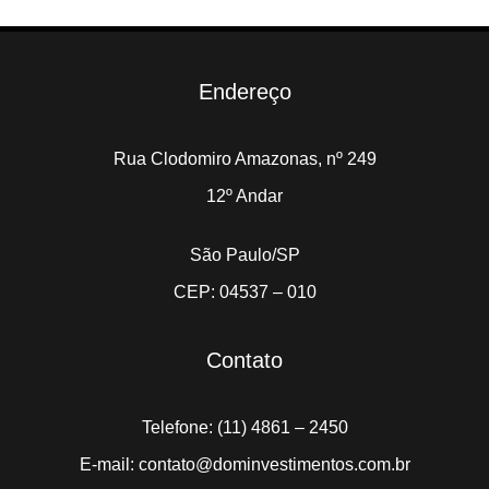
Endereço
Rua Clodomiro Amazonas, nº 249
12º Andar
São Paulo/SP
CEP: 04537 – 010
Contato
Telefone: (11) 4861 – 2450
E-mail: contato@dominvestimentos.com.br