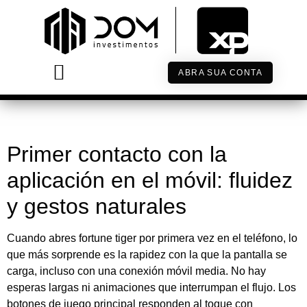
La experiencia móvil de fortune
tiger y cómo reinventa las tardes
de ocio digital
ABRA SUA CONTA
TRABALHE CONOSCO
Primer contacto con la
aplicación en el móvil: fluidez
y gestos naturales
Cuando abres fortune tiger por primera vez en el teléfono, lo
que más sorprende es la rapidez con la que la pantalla se
carga, incluso con una conexión móvil media. No hay
esperas largas ni animaciones que interrumpan el flujo. Los
botones de juego principal responden al toque con