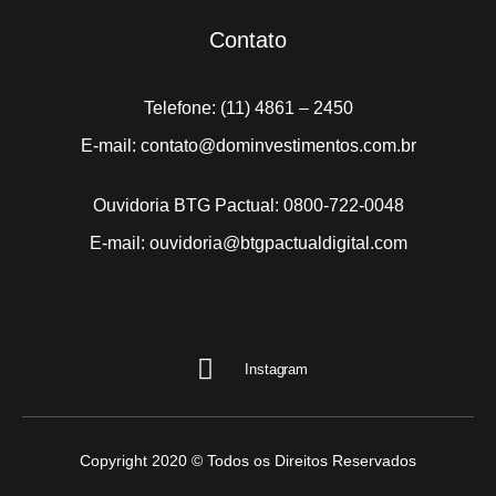
Contato
Telefone: (11) 4861 – 2450
E-mail: contato@dominvestimentos.com.br
Ouvidoria BTG Pactual: 0800-722-0048
E-mail: ouvidoria@btgpactualdigital.com
Instagram
Copyright 2020 © Todos os Direitos Reservados