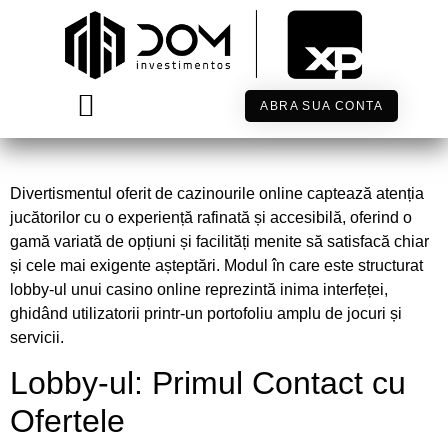
Explorând Universul
Divertismentului la Casino Online
ABRA SUA CONTA
TRABALHE CONOSCO
Divertismentul oferit de cazinourile online captează atenția
jucătorilor cu o experiență rafinată și accesibilă, oferind o
gamă variată de opțiuni și facilități menite să satisfacă chiar
și cele mai exigente așteptări. Modul în care este structurat
lobby-ul unui casino online reprezintă inima interfeței,
ghidând utilizatorii printr-un portofoliu amplu de jocuri și
servicii.
Lobby-ul: Primul Contact cu
Ofertele