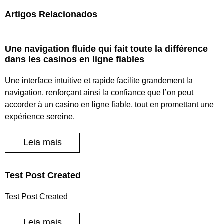
Artigos Relacionados
Une navigation fluide qui fait toute la différence
dans les casinos en ligne fiables
Une interface intuitive et rapide facilite grandement la
navigation, renforçant ainsi la confiance que l’on peut
accorder à un casino en ligne fiable, tout en promettant une
expérience sereine.
Leia mais
Test Post Created
Test Post Created
Leia mais