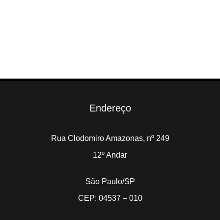
Endereço
Rua Clodomiro Amazonas, nº 249
12º Andar
São Paulo/SP
CEP: 04537 – 010