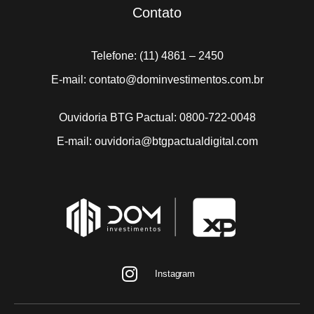
Contato
Telefone: (11) 4861 – 2450
E-mail: contato@dominvestimentos.com.br
Ouvidoria BTG Pactual: 0800-722-0048
E-mail: ouvidoria@btgpactualdigital.com
Instagram