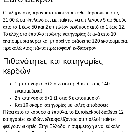
Οι κληρώσεις πραγματοποιούνται κάθε Παρασκευή στις
21:00 ώρα Φινλανδίας, με παίκτες να επιλέγουν 5 αριθμούς
από το 1 έως 50 και 2 επιπλέον αριθμούς από το 1 έως 12.
Το ελάχιστο έπαθλο πρώτης κατηγορίας ξεκινά από 10
εκατομμύρια ευρώ και μπορεί να φτάσει τα 120 εκατομμύρια,
προκαλώντας πάντα πρωτοφανή ενδιαφέρον.
Πιθανότητες και κατηγορίες
κερδών
1η κατηγορία: 5+2 σωστοί αριθμοί (1 στις 140
εκατομμύρια)
2η κατηγορία: 5+1 (1 στις 6 εκατομμύρια)
Και 10 ακόμα κατηγορίες με καλές αποδόσεις
Πέρα από τα κορυφαία έπαθλα, το Eurojackpot διαθέτει 12
κατηγορίες κερδών, εξασφαλίζοντας ότι πολλοί παίκτες
φεύγουν νικητές. Στην Ελλάδα, η συμμετοχή είναι εύκολη