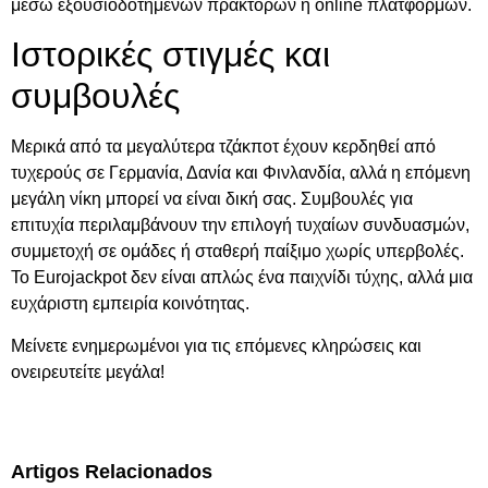
μέσω εξουσιοδοτημένων πρακτόρων ή online πλατφορμών.
Ιστορικές στιγμές και
συμβουλές
Μερικά από τα μεγαλύτερα τζάκποτ έχουν κερδηθεί από
τυχερούς σε Γερμανία, Δανία και Φινλανδία, αλλά η επόμενη
μεγάλη νίκη μπορεί να είναι δική σας. Συμβουλές για
επιτυχία περιλαμβάνουν την επιλογή τυχαίων συνδυασμών,
συμμετοχή σε ομάδες ή σταθερή παίξιμο χωρίς υπερβολές.
Το Eurojackpot δεν είναι απλώς ένα παιχνίδι τύχης, αλλά μια
ευχάριστη εμπειρία κοινότητας.
Μείνετε ενημερωμένοι για τις επόμενες κληρώσεις και
ονειρευτείτε μεγάλα!
Artigos Relacionados