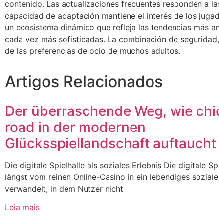
contenido. Las actualizaciones frecuentes responden a la
capacidad de adaptación mantiene el interés de los jugado
un ecosistema dinámico que refleja las tendencias más am
cada vez más sofisticadas. La combinación de seguridad, 
de las preferencias de ocio de muchos adultos.
Artigos Relacionados
Der überraschende Weg, wie chi
road in der modernen
Glücksspiellandschaft auftaucht
Die digitale Spielhalle als soziales Erlebnis Die digitale Sp
längst vom reinen Online-Casino in ein lebendiges sozial
verwandelt, in dem Nutzer nicht
Leia mais