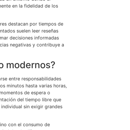
ente en la fidelidad de los
ores destacan por tiempos de
ntados suelen leer reseñas
tomar decisiones informadas
cias negativas y contribuye a
cio modernos?
rse entre responsabilidades
nos minutos hasta varias horas,
en momentos de espera o
tación del tiempo libre que
ndividual sin exigir grandes
sino con el consumo de