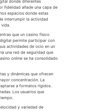
gital donde diferentes
or fidelidad añade una capa de
hos espacios donde estas
e interrumpir la actividad
 vida.
ntras que un casino físico
igital permite participar con
sus actividades de ocio en un
ona una red de seguridad que
casino online se ha consolidado
ortas y dinámicas que ofrecen
 mayor concentración. La
aptarse a formatos rígidos.
uradas. Los usuarios que
tiempo.
velocidad y variedad de