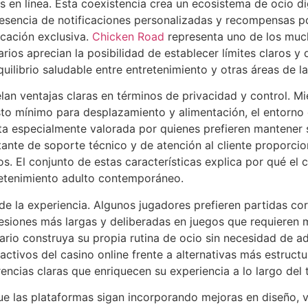
 en línea. Esta coexistencia crea un ecosistema de ocio di
esencia de notificaciones personalizadas y recompensas p
icación exclusiva.
Chicken Road
representa uno de los muc
s aprecian la posibilidad de establecer límites claros y d
ilibrio saludable entre entretenimiento y otras áreas de la
an ventajas claras en términos de privacidad y control. Mie
to mínimo para desplazamiento y alimentación, el entorno d
ulta especialmente valorada por quienes prefieren mantener 
tante de soporte técnico y de atención al cliente proporci
. El conjunto de estas características explica por qué el 
etenimiento adulto contemporáneo.
 de la experiencia. Algunos jugadores prefieren partidas c
 sesiones más largas y deliberadas en juegos que requieren
rio construya su propia rutina de ocio sin necesidad de ad
activos del casino online frente a alternativas más estruct
encias claras que enriquecen su experiencia a lo largo del 
que las plataformas sigan incorporando mejoras en diseño, 