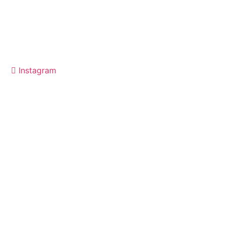
Instagram