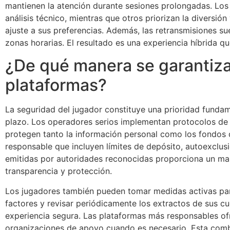
mantienen la atención durante sesiones prolongadas. Los u
análisis técnico, mientras que otros priorizan la diversi
ajuste a sus preferencias. Además, las retransmisiones sue
zonas horarias. El resultado es una experiencia híbrida qu
¿De qué manera se garantiza 
plataformas?
La seguridad del jugador constituye una prioridad fundam
plazo. Los operadores serios implementan protocolos de c
protegen tanto la información personal como los fondos 
responsable que incluyen límites de depósito, autoexclu
emitidas por autoridades reconocidas proporciona un mar
transparencia y protección.
Los jugadores también pueden tomar medidas activas para
factores y revisar periódicamente los extractos de sus c
experiencia segura. Las plataformas más responsables ofr
organizaciones de apoyo cuando es necesario. Esta comb