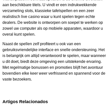
aan beschikbare titels. U vindt er een indrukwekkende
verzameling slots, klassieke tafelspellen en een zeer
realistisch live casino waar u kunt spelen tegen echte
dealers. De website is ontworpen om soepel te werken op
zowel uw computer als op mobiele apparaten, waardoor u
overal kunt spelen.
Naast de spellen zelf profiteert u ook van een
gebruiksvriendelijke interface en snelle ondersteuning. Het
is belangrijk om altijd verantwoord te spelen, maar wanneer
u dit doet, biedt deze omgeving een uitstekende ervaring.
Met regelmatige bonussen en promoties blijft het avontuur
bovendien elke keer weer verfrissend en spannend voor de
vaste bezoekers.
Artigos Relacionados