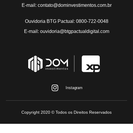
E-mail: contato@dominvestimentos.com.br
Ouvidoria BTG Pactual: 0800-722-0048
E-mail: ouvidoria@btgpactualdigital.com
Instagram
Copyright 2020 © Todos os Direitos Reservados