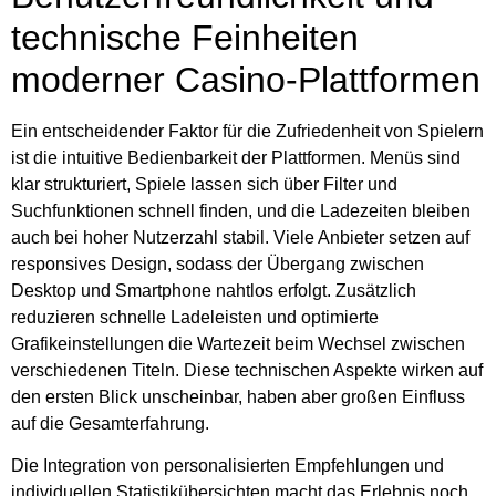
technische Feinheiten
moderner Casino-Plattformen
Ein entscheidender Faktor für die Zufriedenheit von Spielern
ist die intuitive Bedienbarkeit der Plattformen. Menüs sind
klar strukturiert, Spiele lassen sich über Filter und
Suchfunktionen schnell finden, und die Ladezeiten bleiben
auch bei hoher Nutzerzahl stabil. Viele Anbieter setzen auf
responsives Design, sodass der Übergang zwischen
Desktop und Smartphone nahtlos erfolgt. Zusätzlich
reduzieren schnelle Ladeleisten und optimierte
Grafikeinstellungen die Wartezeit beim Wechsel zwischen
verschiedenen Titeln. Diese technischen Aspekte wirken auf
den ersten Blick unscheinbar, haben aber großen Einfluss
auf die Gesamterfahrung.
Die Integration von personalisierten Empfehlungen und
individuellen Statistikübersichten macht das Erlebnis noch