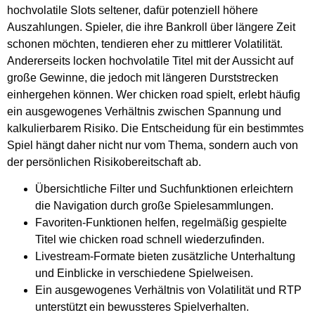
hochvolatile Slots seltener, dafür potenziell höhere
Auszahlungen. Spieler, die ihre Bankroll über längere Zeit
schonen möchten, tendieren eher zu mittlerer Volatilität.
Andererseits locken hochvolatile Titel mit der Aussicht auf
große Gewinne, die jedoch mit längeren Durststrecken
einhergehen können. Wer chicken road spielt, erlebt häufig
ein ausgewogenes Verhältnis zwischen Spannung und
kalkulierbarem Risiko. Die Entscheidung für ein bestimmtes
Spiel hängt daher nicht nur vom Thema, sondern auch von
der persönlichen Risikobereitschaft ab.
Übersichtliche Filter und Suchfunktionen erleichtern
die Navigation durch große Spielesammlungen.
Favoriten-Funktionen helfen, regelmäßig gespielte
Titel wie chicken road schnell wiederzufinden.
Livestream-Formate bieten zusätzliche Unterhaltung
und Einblicke in verschiedene Spielweisen.
Ein ausgewogenes Verhältnis von Volatilität und RTP
unterstützt ein bewussteres Spielverhalten.