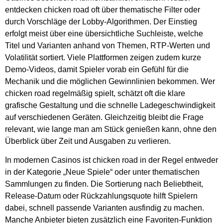
entdecken chicken road oft über thematische Filter oder
durch Vorschläge der Lobby-Algorithmen. Der Einstieg
erfolgt meist über eine übersichtliche Suchleiste, welche
Titel und Varianten anhand von Themen, RTP-Werten und
Volatilität sortiert. Viele Plattformen zeigen zudem kurze
Demo-Videos, damit Spieler vorab ein Gefühl für die
Mechanik und die möglichen Gewinnlinien bekommen. Wer
chicken road regelmäßig spielt, schätzt oft die klare
grafische Gestaltung und die schnelle Ladegeschwindigkeit
auf verschiedenen Geräten. Gleichzeitig bleibt die Frage
relevant, wie lange man am Stück genießen kann, ohne den
Überblick über Zeit und Ausgaben zu verlieren.
In modernen Casinos ist chicken road in der Regel entweder
in der Kategorie „Neue Spiele“ oder unter thematischen
Sammlungen zu finden. Die Sortierung nach Beliebtheit,
Release-Datum oder Rückzahlungsquote hilft Spielern
dabei, schnell passende Varianten ausfindig zu machen.
Manche Anbieter bieten zusätzlich eine Favoriten-Funktion