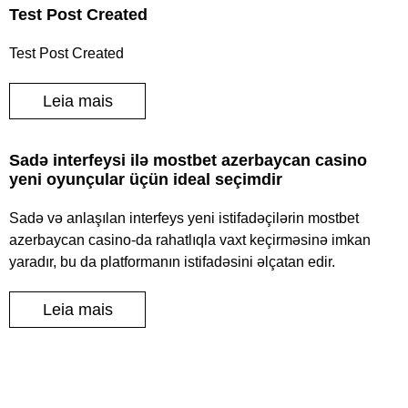
Test Post Created
Test Post Created
Leia mais
Sadə interfeysi ilə mostbet azerbaycan casino
yeni oyunçular üçün ideal seçimdir
Sadə və anlaşılan interfeys yeni istifadəçilərin mostbet
azerbaycan casino-da rahatlıqla vaxt keçirməsinə imkan
yaradır, bu da platformanın istifadəsini əlçatan edir.
Leia mais