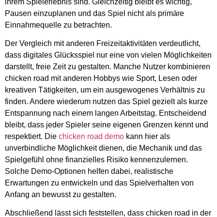
ihrem Spielerlebnis sind. Gleichzeitig bleibt es wichtig,
Pausen einzuplanen und das Spiel nicht als primäre
Einnahmequelle zu betrachten.
Der Vergleich mit anderen Freizeitaktivitäten verdeutlicht,
dass digitales Glücksspiel nur eine von vielen Möglichkeiten
darstellt, freie Zeit zu gestalten. Manche Nutzer kombinieren
chicken road mit anderen Hobbys wie Sport, Lesen oder
kreativen Tätigkeiten, um ein ausgewogenes Verhältnis zu
finden. Andere wiederum nutzen das Spiel gezielt als kurze
Entspannung nach einem langen Arbeitstag. Entscheidend
bleibt, dass jeder Spieler seine eigenen Grenzen kennt und
respektiert. Die
chicken road demo
kann hier als
unverbindliche Möglichkeit dienen, die Mechanik und das
Spielgefühl ohne finanzielles Risiko kennenzulernen.
Solche Demo-Optionen helfen dabei, realistische
Erwartungen zu entwickeln und das Spielverhalten von
Anfang an bewusst zu gestalten.
Abschließend lässt sich feststellen, dass chicken road in der