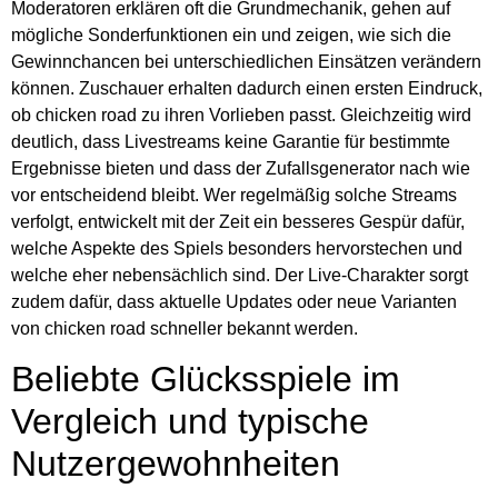
Moderatoren erklären oft die Grundmechanik, gehen auf
mögliche Sonderfunktionen ein und zeigen, wie sich die
Gewinnchancen bei unterschiedlichen Einsätzen verändern
können. Zuschauer erhalten dadurch einen ersten Eindruck,
ob chicken road zu ihren Vorlieben passt. Gleichzeitig wird
deutlich, dass Livestreams keine Garantie für bestimmte
Ergebnisse bieten und dass der Zufallsgenerator nach wie
vor entscheidend bleibt. Wer regelmäßig solche Streams
verfolgt, entwickelt mit der Zeit ein besseres Gespür dafür,
welche Aspekte des Spiels besonders hervorstechen und
welche eher nebensächlich sind. Der Live-Charakter sorgt
zudem dafür, dass aktuelle Updates oder neue Varianten
von chicken road schneller bekannt werden.
Beliebte Glücksspiele im
Vergleich und typische
Nutzergewohnheiten