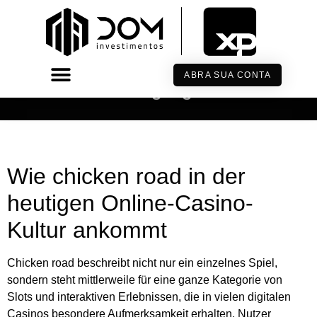
Chicken Road als digitales
Freizeitphänomen: Zwischen
Spielspaß und bewusstem
ABRA SUA CONTA
Umgang
TRABALHE CONOSCO
Wie chicken road in der
heutigen Online-Casino-
Kultur ankommt
Chicken road beschreibt nicht nur ein einzelnes Spiel,
sondern steht mittlerweile für eine ganze Kategorie von
Slots und interaktiven Erlebnissen, die in vielen digitalen
Casinos besondere Aufmerksamkeit erhalten. Nutzer