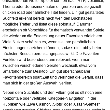
entscheidende Rolle. Spieler können nach RTP, Volatilität,
Thema oder Bonusmerkmalen eingrenzen und so gezielt
chicken road oder ähnliche Titel finden. Ein gut gestaltetes
Suchfeld erkennt bereits nach wenigen Buchstaben
mögliche Treffer und listet diese sofort auf. Darunter
erscheinen oft Vorschläge für thematisch verwandte Spiele,
die wiederum die Entdeckung neuer Favoriten erleichtern.
Viele Nutzer schätzen es, wenn sie ihre persönlichen
Einstellungen speichern können, sodass die Lobby beim
nächsten Besuch bereits angepasst wirkt. Die Favoriten-
Funktion wird besonders dann relevant, wenn man
zwischen verschiedenen Geräten wechselt, etwa vom
Smartphone zum Desktop. Ein gut überschaubarer
Favoritenbereich spart Zeit und verringert die Gefahr, dass
man sich in der großen Auswahl verliert.
Neben dem Suchfeld und den Filtern gibt es oft noch eine
horizontale oder vertikale Kategorie-Navigation, in der
Rubriken wie „Live Casino“, „Slots“ oder „Crash-Games“