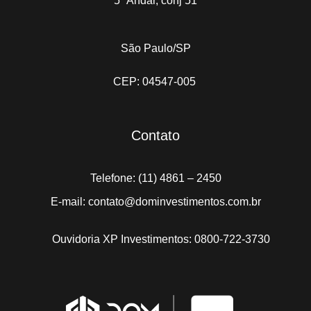
5º Andar, conj 51
São Paulo/SP
CEP: 04547-005
Contato
Telefone: (11) 4861 – 2450
E-mail: contato@dominvestimentos.com.br
Ouvidoria XP Investimentos: 0800-722-3730