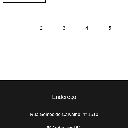
1
2
3
4
5
Endereço
Rua Gomes de Carvalho, nº 1510