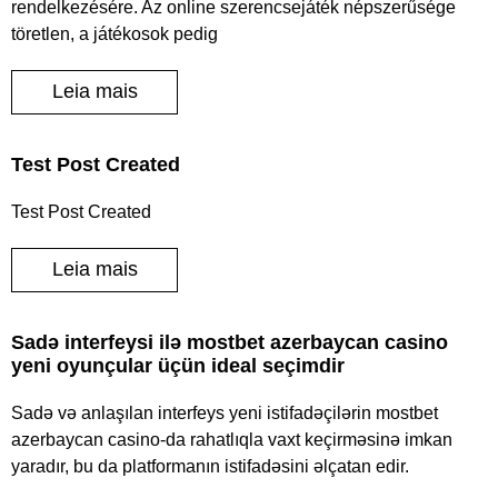
rendelkezésére. Az online szerencsejáték népszerűsége
töretlen, a játékosok pedig
Leia mais
Test Post Created
Test Post Created
Leia mais
Sadə interfeysi ilə mostbet azerbaycan casino
yeni oyunçular üçün ideal seçimdir
Sadə və anlaşılan interfeys yeni istifadəçilərin mostbet
azerbaycan casino-da rahatlıqla vaxt keçirməsinə imkan
yaradır, bu da platformanın istifadəsini əlçatan edir.