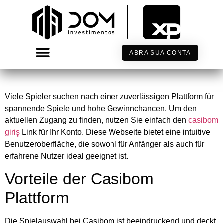
Die Welt der Unterhaltung bei
Casibom entdecken
ABRA SUA CONTA
Viele Spieler suchen nach einer zuverlässigen Plattform für
spannende Spiele und hohe Gewinnchancen. Um den
aktuellen Zugang zu finden, nutzen Sie einfach den
casibom
giriş
Link für Ihr Konto. Diese Webseite bietet eine intuitive
Benutzeroberfläche, die sowohl für Anfänger als auch für
erfahrene Nutzer ideal geeignet ist.
Vorteile der Casibom
Plattform
Die Spielauswahl bei Casibom ist beeindruckend und deckt