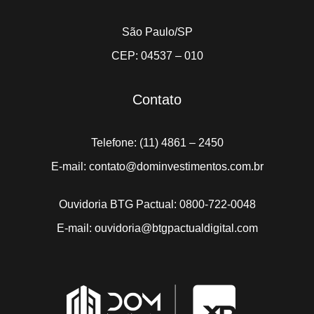
São Paulo/SP
CEP: 04537 – 010
Contato
Telefone: (11) 4861 – 2450
E-mail: contato@dominvestimentos.com.br
Ouvidoria BTG Pactual: 0800-722-0048
E-mail: ouvidoria@btgpactualdigital.com