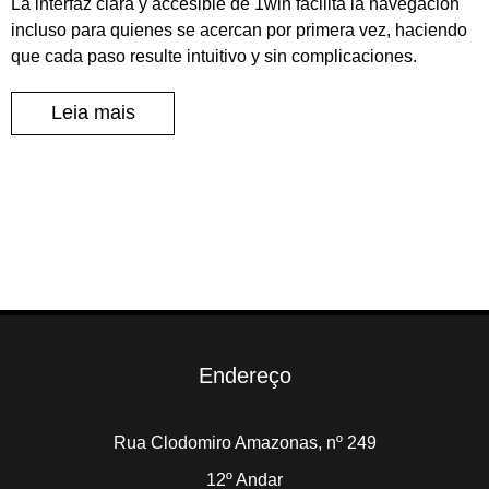
La interfaz clara y accesible de 1win facilita la navegación
incluso para quienes se acercan por primera vez, haciendo
que cada paso resulte intuitivo y sin complicaciones.
Leia mais
Endereço
Rua Clodomiro Amazonas, nº 249
12º Andar