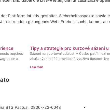
heben sind dabei die Live-Wetten, die für zusätzliche Spa
 der Plattform intuitiv gestaltet. Sicherheitsaspekte sowie 
Wer ein rundum gelungenes Wett-Erlebnis sucht, kommt an 
rience
Tipy a strategie pro kurzové sázení u
needs requires
Sázení na sportovní události v Česku patří mezi 
 wagers on a
zkušených hráčů pravidelně využívá tipsport live k
Leia mais
ato
e: (11) 4861 – 2450
: contato@dominvestimentos.com.br
ria BTG Pactual: 0800-722-0048