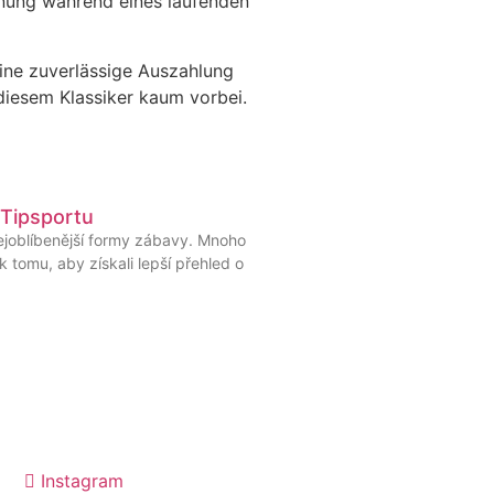
nnung während eines laufenden
eine zuverlässige Auszahlung
diesem Klassiker kaum vorbei.
 Tipsportu
nejoblíbenější formy zábavy. Mnoho
 tomu, aby získali lepší přehled o
Instagram