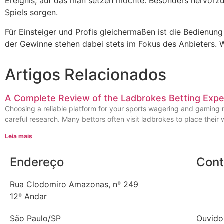
Ereignis, auf das man setzen möchte. Besonders hervorzu
Spiels sorgen.
Für Einsteiger und Profis gleichermaßen ist die Bedienung
der Gewinne stehen dabei stets im Fokus des Anbieters. 
Artigos Relacionados
A Complete Review of the Ladbrokes Betting Expe
Choosing a reliable platform for your sports wagering and gaming 
careful research. Many bettors often visit ladbrokes to place their
Leia mais
Endereço
Cont
Rua Clodomiro Amazonas, nº 249
Telefon
12º Andar
E-mail
São Paulo/SP
Ouvido