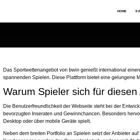
HOME
S
Die W
Das Sportwettenangebot von bwin genießt international einen
spannenden Spielen. Diese Plattform bietet eine gelungene 
Warum Spieler sich für diesen
Die Benutzerfreundlichkeit der Webseite steht bei der Entwickl
bevorzugten Inseraten und Gewinnchancen. Besonders hervorz
Desktop oder über mobile Geräte spielt.
Neben dem breiten Portfolio an Spielen setzt der Anbieter a