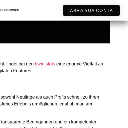
ABRA SUA CONTA
HE CONOSCO
n
t, findet bei den
bwin slots
eine enorme Vielfalt an
italen Features.
n sowohl Neulinge als auch Profis schnell zu ihren
freies Erlebnis ermöglichen, egal ob man am
. Transparente Bedingungen und ein kompetenter