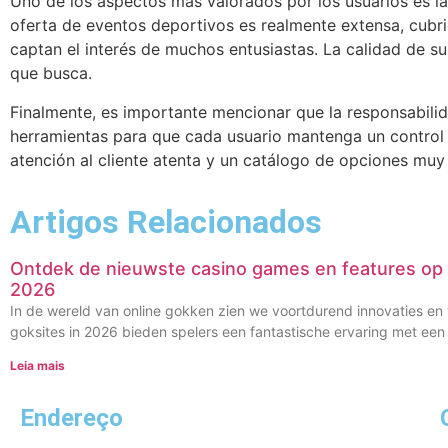
Uno de los aspectos más valorados por los usuarios es la 
oferta de eventos deportivos es realmente extensa, cubr
captan el interés de muchos entusiastas. La calidad de su
que busca.
Finalmente, es importante mencionar que la responsabilida
herramientas para que cada usuario mantenga un control 
atención al cliente atenta y un catálogo de opciones mu
Artigos Relacionados
Ontdek de nieuwste casino games en features op
2026
In de wereld van online gokken zien we voortdurend innovaties e
goksites in 2026 bieden spelers een fantastische ervaring met een
Leia mais
Endereço