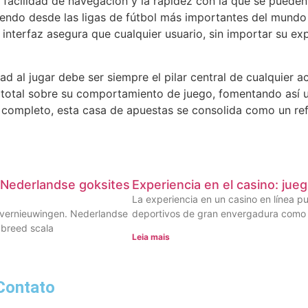
facilidad de navegación y la rapidez con la que se pueden 
iendo desde las ligas de fútbol más importantes del mundo
 interfaz asegura que cualquier usuario, sin importar su ex
d al jugar debe ser siempre el pilar central de cualquier a
total sobre su comportamiento de juego, fomentando así u
y completo, esta casa de apuestas se consolida como un re
 Nederlandse goksites
Experiencia en el casino: ju
La experiencia en un casino en línea 
n vernieuwingen. Nederlandse
deportivos de gran envergadura como 
 breed scala
Leia mais
Contato