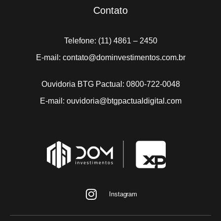
Contato
Telefone: (11) 4861 – 2450
E-mail: contato@dominvestimentos.com.br
Ouvidoria BTG Pactual: 0800-722-0048
E-mail: ouvidoria@btgpactualdigital.com
Instagram