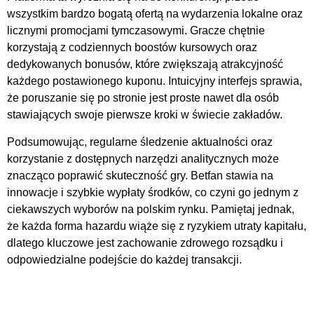
wszystkim bardzo bogatą ofertą na wydarzenia lokalne oraz
licznymi promocjami tymczasowymi. Gracze chętnie
korzystają z codziennych boostów kursowych oraz
dedykowanych bonusów, które zwiększają atrakcyjność
każdego postawionego kuponu. Intuicyjny interfejs sprawia,
że poruszanie się po stronie jest proste nawet dla osób
stawiających swoje pierwsze kroki w świecie zakładów.
Podsumowując, regularne śledzenie aktualności oraz
korzystanie z dostępnych narzędzi analitycznych może
znacząco poprawić skuteczność gry. Betfan stawia na
innowacje i szybkie wypłaty środków, co czyni go jednym z
ciekawszych wyborów na polskim rynku. Pamiętaj jednak,
że każda forma hazardu wiąże się z ryzykiem utraty kapitału,
dlatego kluczowe jest zachowanie zdrowego rozsądku i
odpowiedzialne podejście do każdej transakcji.