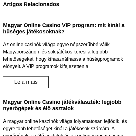
Artigos Relacionados
Magyar Online Casino VIP program: mit kínál a
hűséges játékosoknak?
Az online casinók világa egyre népszerűbbé válik
Magyarországon, és sok játékos keresi a legjobb
lehetőségeket, hogy kihasználhassa a hűségprogramok
előnyeit. A VIP programok kifejezetten a
Leia mais
Magyar Online Casino játékválaszték: legjobb
nyerőgépek és élő asztalok
A magyar online kaszinók világa folyamatosan fejlődik, és
egyre több lehetőséget kínál a játékosok számára. A
nyerőgépek, az élő asztalok és az online magyar casino