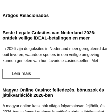
Artigos Relacionados
Beste Legale Goksites van Nederland 2026:
ontdek veilige iDEAL-betalingen en meer
In 2026 zijn de goksites in Nederland meer gereguleerd dan
ooit tevoren, waardoor spelers in een veilige omgeving
kunnen genieten van hun favoriete casinospellen. Met
Leia mais
Magyar Online Casino: felfedezés, bónuszok és
játékvariációk 2026-ban
A magyar online kaszinók világa folyamatosan fejlődik, és
2026-ban számos izgalmas lehetőség várja a játékosokat.