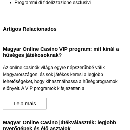
Programmi di fidelizzazione esclusivi
Artigos Relacionados
Magyar Online Casino VIP program: mit kínál a
hűséges játékosoknak?
Az online casinók világa egyre népszerűbbé válik
Magyarországon, és sok játékos keresi a legjobb
lehetőségeket, hogy kihasználhassa a hűségprogramok
előnyeit. A VIP programok kifejezetten a
Leia mais
Magyar Online Casino játékválaszték: legjobb
nyerőgépek és élő asztalok