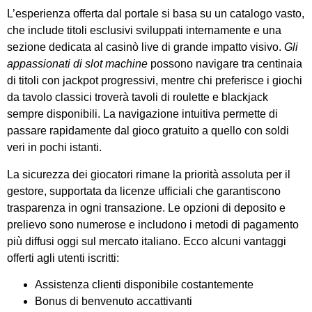
L’esperienza offerta dal portale si basa su un catalogo vasto,
che include titoli esclusivi sviluppati internamente e una
sezione dedicata al casinò live di grande impatto visivo.
Gli
appassionati di slot machine
possono navigare tra centinaia
di titoli con jackpot progressivi, mentre chi preferisce i giochi
da tavolo classici troverà tavoli di roulette e blackjack
sempre disponibili. La navigazione intuitiva permette di
passare rapidamente dal gioco gratuito a quello con soldi
veri in pochi istanti.
La sicurezza dei giocatori rimane la priorità assoluta per il
gestore, supportata da licenze ufficiali che garantiscono
trasparenza in ogni transazione. Le opzioni di deposito e
prelievo sono numerose e includono i metodi di pagamento
più diffusi oggi sul mercato italiano. Ecco alcuni vantaggi
offerti agli utenti iscritti:
Assistenza clienti disponibile costantemente
Bonus di benvenuto accattivanti