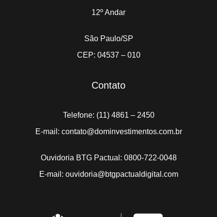
12º Andar
São Paulo/SP
CEP: 04537 – 010
Contato
Telefone: (11) 4861 – 2450
E-mail: contato@dominvestimentos.com.br
Ouvidoria BTG Pactual: 0800-722-0048
E-mail: ouvidoria@btgpactualdigital.com