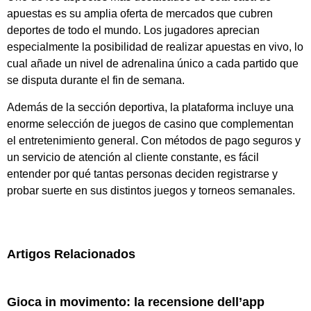
apuestas es su amplia oferta de mercados que cubren
deportes de todo el mundo. Los jugadores aprecian
especialmente la posibilidad de realizar apuestas en vivo, lo
cual añade un nivel de adrenalina único a cada partido que
se disputa durante el fin de semana.
Además de la sección deportiva, la plataforma incluye una
enorme selección de juegos de casino que complementan
el entretenimiento general. Con métodos de pago seguros y
un servicio de atención al cliente constante, es fácil
entender por qué tantas personas deciden registrarse y
probar suerte en sus distintos juegos y torneos semanales.
Artigos Relacionados
Gioca in movimento: la recensione dell’app